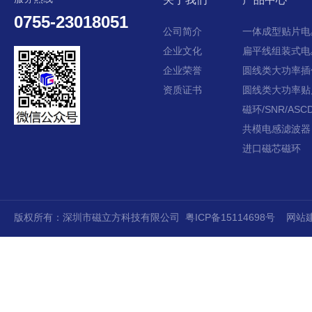
0755-23018051
公司简介
一体成型贴片电
企业文化
扁平线组装式电
企业荣誉
圆线类大功率插
资质证书
圆线类大功率贴
磁环/SNR/ASCD
共模电感滤波器
进口磁芯磁环
版权所有：深圳市磁立方科技有限公司
粤ICP备15114698号
网站